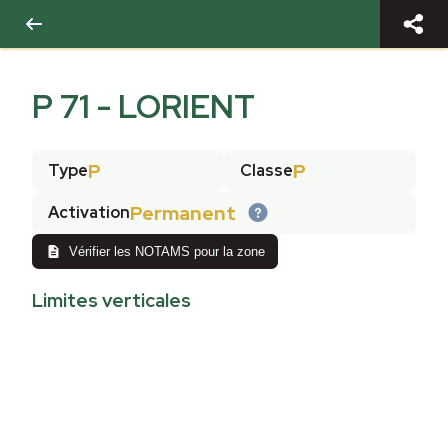
P 71 - LORIENT
P
P
Type
Classe
Permanent
Activation
Vérifier les NOTAMS pour la zone
Limites verticales