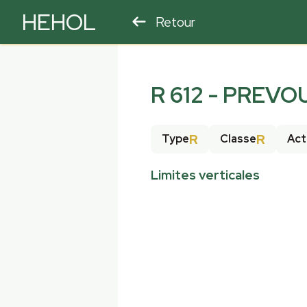
HEHOL
Retour
PARAPENTE
ULM
R 612 - PREV
R
R
Type
Classe
Act
Limites verticales