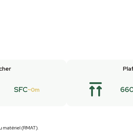
cher
Pla
SFC
66
0m
u matériel (RMAT).