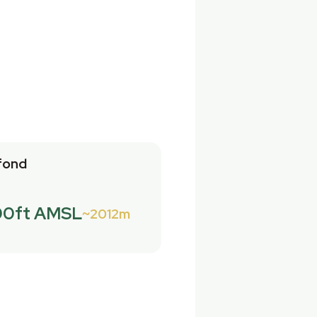
fond
00ft AMSL
2012m