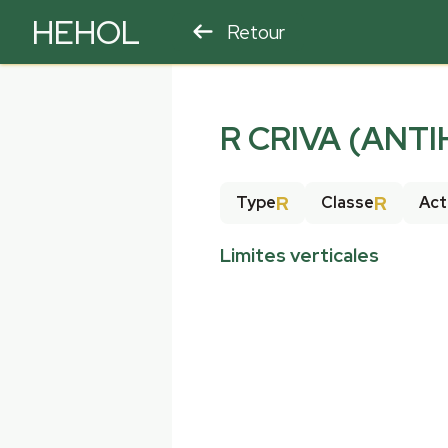
HEHOL
Retour
PARAPENTE
ULM
R CRIVA (ANTI
R
R
Type
Classe
Act
Limites verticales