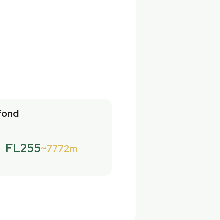
fond
FL255
7772m