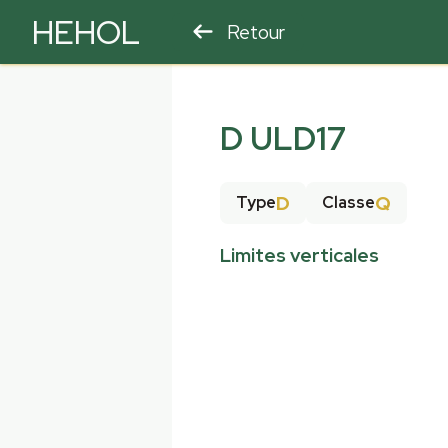
HEHOL
Retour
PARAPENTE
ULM
D ULD17
D
Q
Type
Classe
Limites verticales