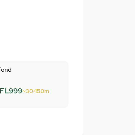
fond
FL999
30450m