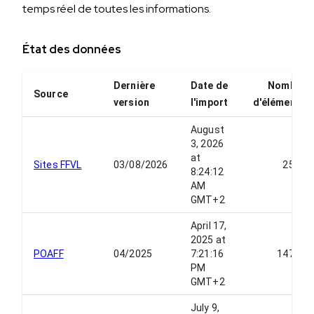
temps réel de toutes les informations.
État des données
Dernière
Date de
Nombre
Source
version
l'import
d'éléments
August
3, 2026
at
Sites FFVL
03/08/2026
2537
8:24:12
AM
GMT+2
April 17,
2025 at
POAFF
04/2025
7:21:16
14779
PM
GMT+2
July 9,